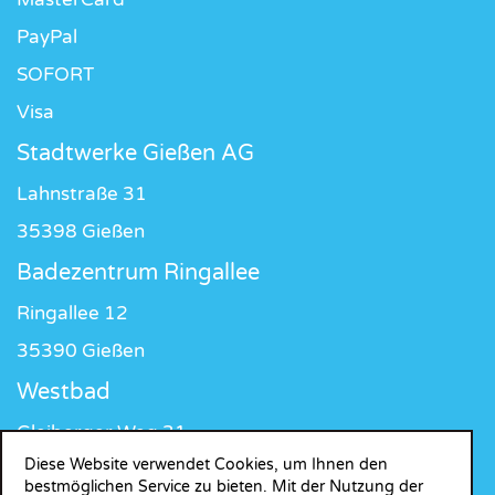
PayPal
SOFORT
Visa
Stadtwerke Gießen AG
Lahnstraße 31
35398 Gießen
Badezentrum Ringallee
Ringallee 12
35390 Gießen
Westbad
Gleiberger Weg 31
Diese Website verwendet Cookies, um Ihnen den
35398 Gießen
bestmöglichen Service zu bieten. Mit der Nutzung der