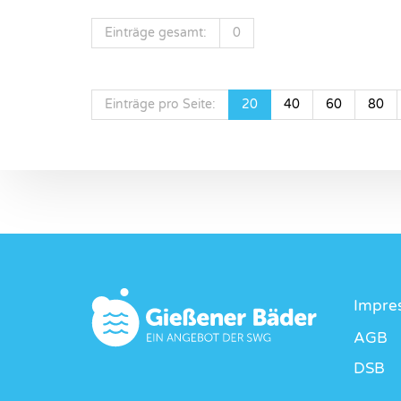
Einträge gesamt:
0
Einträge pro Seite:
20
40
60
80
Impre
AGB
DSB