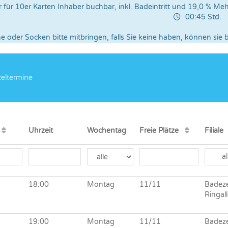
für 10er Karten Inhaber buchbar, inkl. Badeintritt und 19,0 % Me
00:45 Std.
oder Socken bitte mitbringen, falls Sie keine haben, können sie 
eltermine
e
Uhrzeit
Wochentag
Freie Plätze
Filial
a
18:00
Montag
11/11
Badez
Ringal
19:00
Montag
11/11
Badez