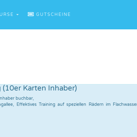
URSE
GUTSCHEINE
 (10er Karten Inhaber)
Inhaber buchbar,
allee, Effektives Training auf speziellen Rädern im Flachwasser