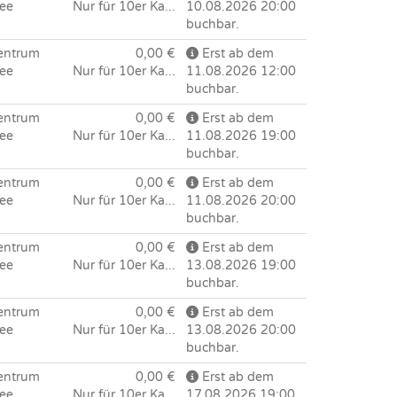
lee
Nur für 10er Ka...
10.08.2026 20:00
buchbar.
entrum
0,00 €
Erst ab dem
lee
Nur für 10er Ka...
11.08.2026 12:00
buchbar.
entrum
0,00 €
Erst ab dem
lee
Nur für 10er Ka...
11.08.2026 19:00
buchbar.
entrum
0,00 €
Erst ab dem
lee
Nur für 10er Ka...
11.08.2026 20:00
buchbar.
entrum
0,00 €
Erst ab dem
lee
Nur für 10er Ka...
13.08.2026 19:00
buchbar.
entrum
0,00 €
Erst ab dem
lee
Nur für 10er Ka...
13.08.2026 20:00
buchbar.
entrum
0,00 €
Erst ab dem
lee
Nur für 10er Ka...
17.08.2026 19:00