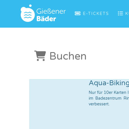
E-TICKETS
K
Buchen
Aqua-Biking
Nur für 10er Karten 
im Badezentrum Ring
verbessert.