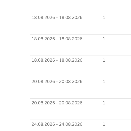
18.08.2026 - 18.08.2026
1
18.08.2026 - 18.08.2026
1
18.08.2026 - 18.08.2026
1
20.08.2026 - 20.08.2026
1
20.08.2026 - 20.08.2026
1
24.08.2026 - 24.08.2026
1