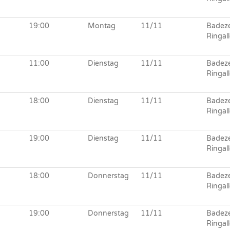
19:00
Montag
11/11
Badez
Ringal
11:00
Dienstag
11/11
Badez
Ringal
18:00
Dienstag
11/11
Badez
Ringal
19:00
Dienstag
11/11
Badez
Ringal
18:00
Donnerstag
11/11
Badez
Ringal
19:00
Donnerstag
11/11
Badez
Ringal