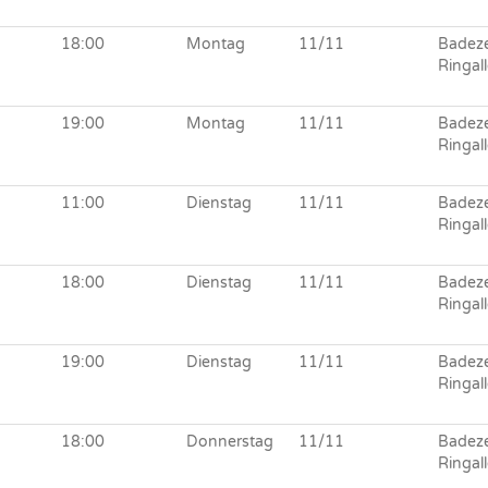
18:00
Montag
11/11
Badez
Ringal
19:00
Montag
11/11
Badez
Ringal
11:00
Dienstag
11/11
Badez
Ringal
18:00
Dienstag
11/11
Badez
Ringal
19:00
Dienstag
11/11
Badez
Ringal
18:00
Donnerstag
11/11
Badez
Ringal